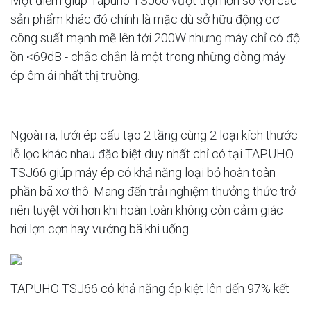
Một điểm giúp Tapuho TSJ66 vượt trội hơn so với các
sản phẩm khác đó chính là mặc dù sở hữu động cơ
công suất mạnh mẽ lên tới 200W nhưng máy chỉ có độ
ồn <69dB - chắc chắn là một trong những dòng máy
ép êm ái nhất thị trường.
Ngoài ra, lưới ép cấu tạo 2 tầng cùng 2 loại kích thước
lỗ lọc khác nhau đặc biệt duy nhất chỉ có tại TAPUHO
TSJ66 giúp máy ép có khả năng loại bỏ hoàn toàn
phần bã xơ thô. Mang đến trải nghiệm thưởng thức trở
nên tuyệt vời hơn khi hoàn toàn không còn cảm giác
hơi lợn cợn hay vướng bã khi uống.
TAPUHO TSJ66 có khả năng ép kiệt lên đến 97% kết
hợp với lưới lọc 2 lớp giúp nước ép trong, ít cợn