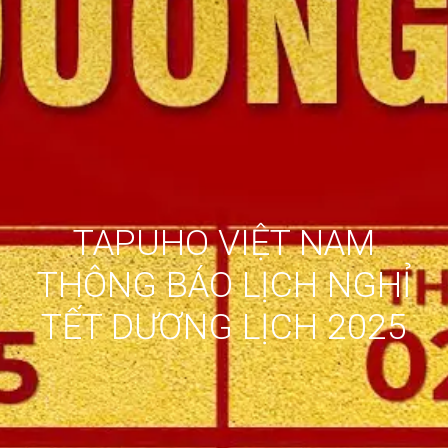
TAPUHO VIỆT NAM
THÔNG BÁO LỊCH NGHỈ
TẾT DƯƠNG LỊCH 2025