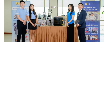
Trong khuôn khổ chương trình, TAPUHO cũng tổ chức
khu vực trưng bày và trải nghiệm sản phẩm thực tế
dành cho khách tham dự.
Nhiều dòng sản phẩm gia dụng và thiết bị nhà bếp
thông minh của TAPUHO đã được giới thiệu trực tiếp
tới đoàn viên, người lao động ngành Ngân hàng, giúp
khách tham quan có cơ hội trải nghiệm thực tế các