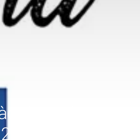
 nào đang được
023?