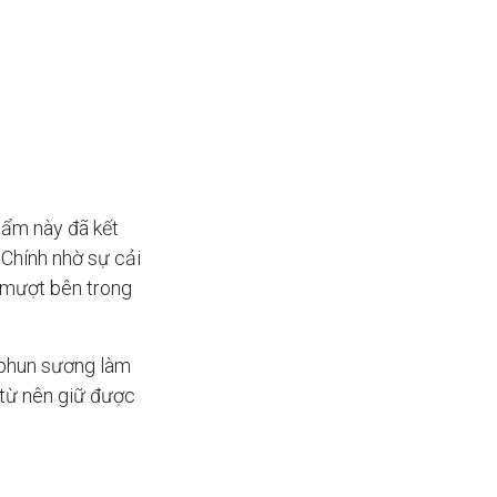
hẩm này đã kết
 Chính nhờ sự cải
 mượt bên trong
à phun sương làm
 từ nên giữ được