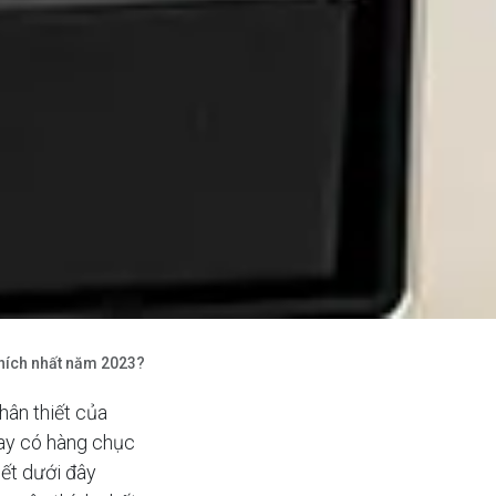
thích nhất năm 2023?
hân thiết của
nay có hàng chục
iết dưới đây