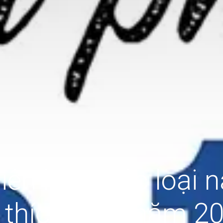
iên hơi nước loại
 thích nhất năm 2