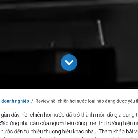
c doanh nghiệp
Review nồi chiên hơi nước loại nào đang được yêu 
ần đây, nồi chiên hơi nước đã trở thành món đồ gia dụng t
ể đáp ứng nhu cầu của người tiêu dùng trên thị trường hiện 
 nước đến từ nhiều thương hiệu khác nhau. Tham khảo bài v