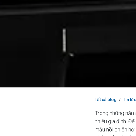
Tất cả blog
Tin tứ
Trong những năm g
nhiều gia đình. Đ
mẫu nồi chiên hơi