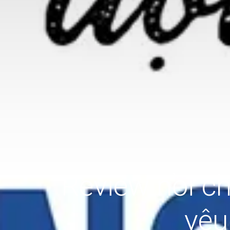
Review nồi ch
yêu