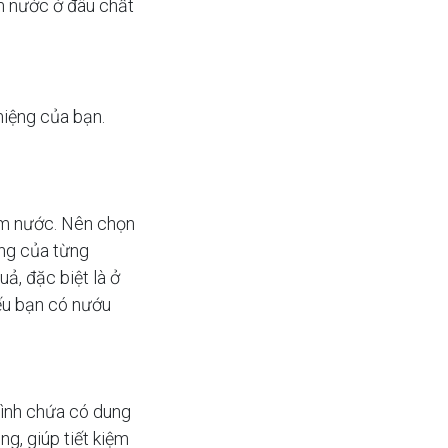
m nước ở đâu chất
miệng của bạn.
ăm nước. Nên chọn
ệng của từng
ả, đặc biệt là ở
nếu bạn có nướu
ình chứa có dung
g, giúp tiết kiệm