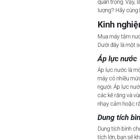
quan trọng. Vậy, 
lượng? Hãy cùng 
Kinh nghi
Mua máy tăm nước 
Dưới đây là một s
Áp lực nước
Áp lực nước là m
máy có nhiều mức 
người. Áp lực nướ
các kẽ răng và vù
nhạy cảm hoặc r
Dung tích bì
Dung tích bình c
tích lớn, bạn sẽ 