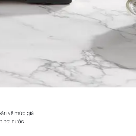
oăn về mức giá.
ên hơi nước