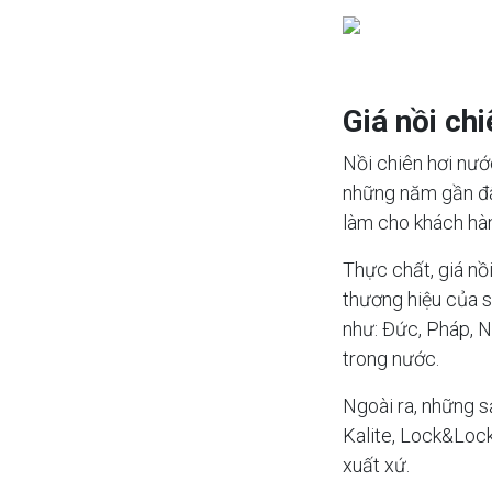
Giá nồi ch
Nồi chiên hơi nướ
những năm gần đâ
làm cho khách hà
Thực chất, giá nồ
thương hiệu của 
như: Đức, Pháp, 
trong nước.
Ngoài ra, những s
Kalite, Lock&Loc
xuất xứ.