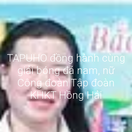
TAPUHO đồng hành cùng
giải bóng đá nam, nữ
Công đoàn Tập đoàn
KHKT Hồng Hải