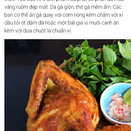
vàng ruộm đẹp mắt. Da gà giòn, thịt gà mềm ẩm. Các
bạn có thể ăn gà quay với cơm nóng kèm chấm với xì
dầu tỏi ớt đậm đà hoặc một bát gia vị muối canh ăn
kèm với dưa chuột là chuẩn vị.