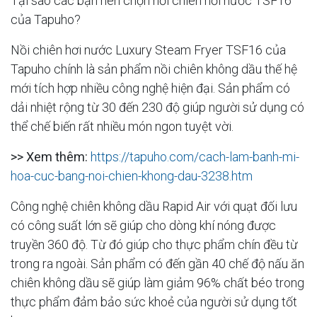
Tại sao các bạn nên chọn nồi chiên hơi nước TSF16
của Tapuho?
Nồi chiên hơi nước Luxury Steam Fryer TSF16 của
Tapuho chính là sản phẩm nồi chiên không dầu thế hệ
mới tích hợp nhiều công nghệ hiện đại. Sản phẩm có
dải nhiệt rộng từ 30 đến 230 độ giúp người sử dụng có
thể chế biến rất nhiều món ngon tuyệt vời.
>> Xem thêm:
https://tapuho.com/cach-lam-banh-mi-
hoa-cuc-bang-noi-chien-khong-dau-3238.htm
Công nghệ chiên không dầu Rapid Air với quạt đối lưu
có công suất lớn sẽ giúp cho dòng khí nóng được
truyền 360 độ. Từ đó giúp cho thực phẩm chín đều từ
trong ra ngoài. Sản phẩm có đến gần 40 chế độ nấu ăn
chiên không dầu sẽ giúp làm giảm 96% chất béo trong
thực phẩm đảm bảo sức khoẻ của người sử dụng tốt