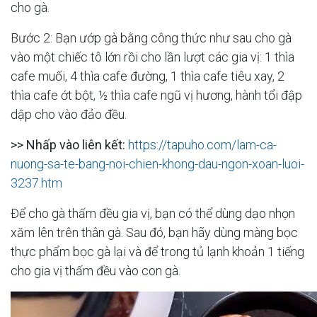
cho gà.
Bước 2: Bạn ướp gà bằng công thức như sau cho gà
vào một chiếc tô lớn rồi cho lần lượt các gia vị: 1 thìa
cafe muối, 4 thìa cafe đường, 1 thìa cafe tiêu xay, 2
thìa cafe ớt bột, ½ thìa cafe ngũ vị hương, hành tổi đập
dập cho vào đảo đều.
>> Nhấp vào liên kết:
https://tapuho.com/lam-ca-
nuong-sa-te-bang-noi-chien-khong-dau-ngon-xoan-luoi-
3237.htm
Để cho gà thấm đều gia vị, bạn có thể dùng dạo nhọn
xăm lên trên thân gà. Sau đó, bạn hãy dùng màng bọc
thực phẩm bọc gà lại và để trong tủ lạnh khoản 1 tiếng
cho gia vị thấm đều vào con gà.