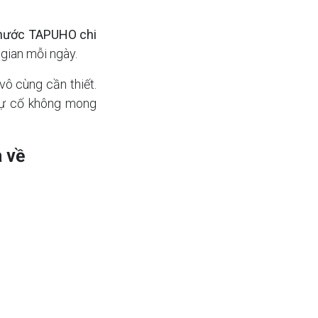
 nước TAPUHO chi
 gian mỗi ngày.
vô cùng cần thiết.
 sự cố không mong
a về