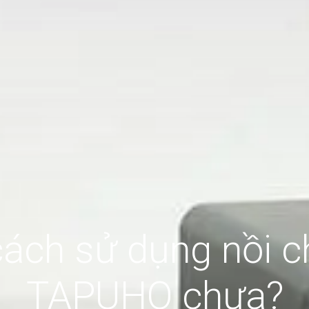
cách sử dụng nồi c
TAPUHO chưa?