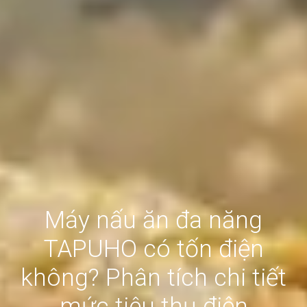
Máy nấu ăn đa năng
TAPUHO có tốn điện
không? Phân tích chi tiết
mức tiêu thụ điện