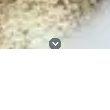
Tất cả blog
Kinh nghiệm nhà bếp
Máy nấu ăn đa năng TAPUHO có tốn điện không? Phân tích chi tiết mức tiêu thụ điện
Máy nấu ăn đa năng
TAPUHO
có tốn điện không?
Thực tế, TAPUHO được thiết kế với công nghệ gia
nhiệt thông minh, tối ưu công suất theo từng chế độ