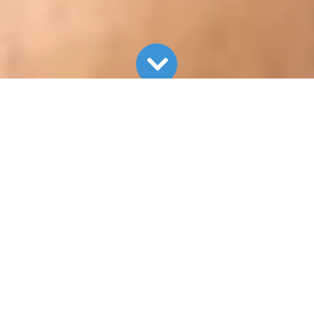
Tất cả blog
Kinh nghiệm nhà bếp
Hướng dẫn kích hoạt bảo hành điện tử chính hãng TAPUHO
Khi mua các sản phẩm gia dụng TAPUHO, bạn không
chỉ sở hữu một thiết bị thông minh, hiện đại mà còn
được
bảo vệ toàn diện quyền lợi
thông qua
chính
sách bảo hành điện tử chính hãng
.
Với TAPUHO, mỗi sản phẩm không chỉ là một thiết bị
gia dụng thông minh, mà còn là cam kết về chất lượng,