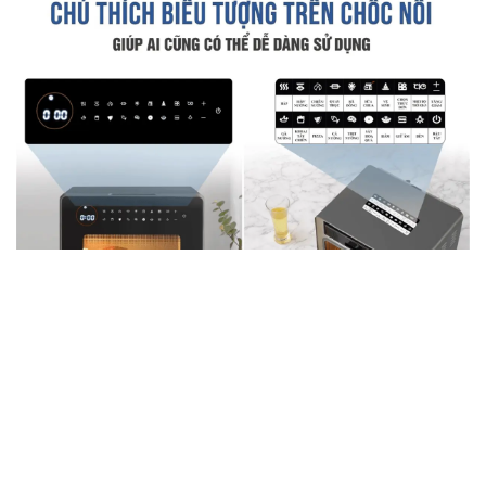
Tapuho TSF16 có chức năng làm Sữa chua, bạn chỉ
cần chuẩn bị nguyên liệu, sắp xếp vào khay và ấn nút